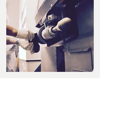
Podologisch centrum Isabel De
Caluwe
Kouterstraat 53 W2
9240 Zele
T
052 44 61 92
M 0477 90 38 93
info@isabeldecaluwe.be