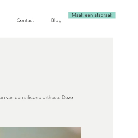
Maak een afspraak
Maak een afspraak
Contact
Blog
n van een silicone orthese. Deze