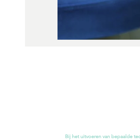
Podologisch centrum Isabel
Kouterstraat 53 W2
9240 Zele
T
052 44 61 92
M 0477 90 38 93
info@isabeldecaluwe.be
Bij het uitvoeren van bepaalde te