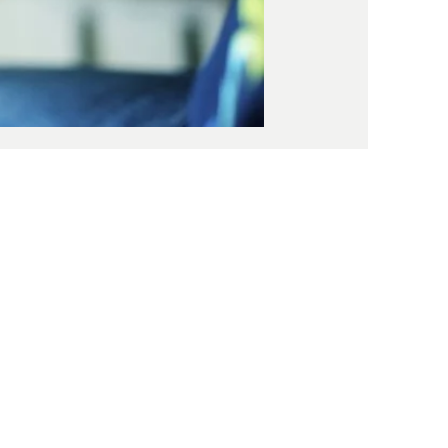
stijden
9u - 18u
9u - 18u
 9u - 18u
: 9u - 18u
u - 12u