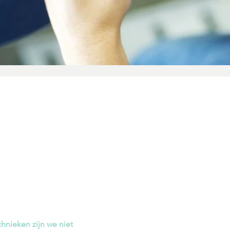
 De Caluwe
Opening
Maandag: 
Dinsdag: 
Woensdag:
Donderdag
Vrijdag: 9
chnieken zijn we niet